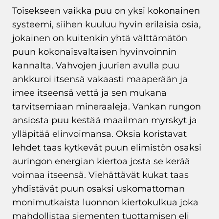
Toisekseen vaikka puu on yksi kokonainen
systeemi, siihen kuuluu hyvin erilaisia osia,
jokainen on kuitenkin yhtä välttämätön
puun kokonaisvaltaisen hyvinvoinnin
kannalta. Vahvojen juurien avulla puu
ankkuroi itsensä vakaasti maaperään ja
imee itseensä vettä ja sen mukana
tarvitsemiaan mineraaleja. Vankan rungon
ansiosta puu kestää maailman myrskyt ja
ylläpitää elinvoimansa. Oksia koristavat
lehdet taas kytkevät puun elimistön osaksi
auringon energian kiertoa josta se kerää
voimaa itseensä. Viehättävät kukat taas
yhdistävät puun osaksi uskomattoman
monimutkaista luonnon kiertokulkua joka
mahdollistaa siementen tuottamisen eli