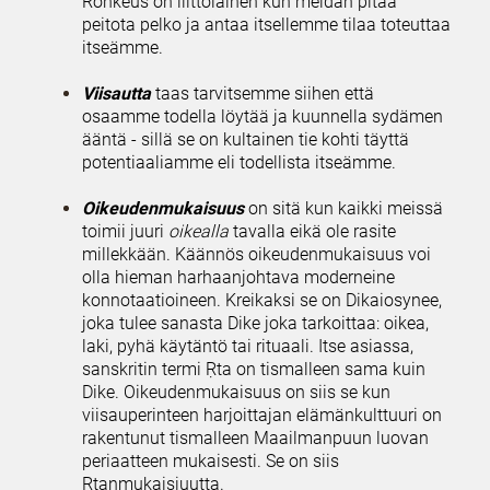
Rohkeus on liittolainen kun meidän pitää
peitota pelko ja antaa itsellemme tilaa toteuttaa
itseämme.
Viisautta
taas tarvitsemme siihen että
osaamme todella löytää ja kuunnella sydämen
ääntä - sillä se on kultainen tie kohti täyttä
potentiaaliamme eli todellista itseämme.
Oikeudenmukaisuus
on sitä kun kaikki meissä
toimii juuri
oikealla
tavalla eikä ole rasite
millekkään. Käännös oikeudenmukaisuus voi
olla hieman harhaanjohtava moderneine
konnotaatioineen. Kreikaksi se on Dikaiosynee,
joka tulee sanasta Dike joka tarkoittaa: oikea,
laki, pyhä käytäntö tai rituaali. Itse asiassa,
sanskritin termi Ṛta on tismalleen sama kuin
Dike. Oikeudenmukaisuus on siis se kun
viisauperinteen harjoittajan elämänkulttuuri on
rakentunut tismalleen Maailmanpuun luovan
periaatteen mukaisesti. Se on siis
Ṛtanmukaisiuutta.