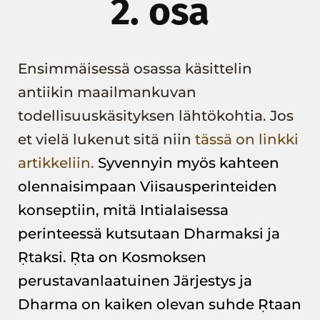
2. osa
Ensimmäisessä osassa käsittelin
antiikin maailmankuvan
todellisuuskäsityksen lähtökohtia. Jos
et vielä lukenut sitä niin
t
ässä on linkki
artikkeliin.
Syvennyin myös kahteen
olennaisimpaan Viisausperinteiden
konseptiin, mitä Intialaisessa
perinteessä kutsutaan Dharmaksi ja
Ṛtaksi. Ṛta on Kosmoksen
perustavanlaatuinen Järjestys ja
Dharma on kaiken olevan suhde Ṛtaan