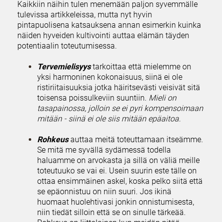
Kaikkiin näihin tulen menemään paljon syvemmälle
tulevissa artikkeleissa, mutta nyt hyvin
pintapuolisena katsauksena annan esimerkin kuinka
näiden hyveiden kultivointi auttaa elämän täyden
potentiaalin toteutumisessa.
Tervemielisyys
tarkoittaa että mielemme on
yksi harmoninen kokonaisuus, siinä ei ole
ristiriitaisuuksia jotka häiritsevästi veisivät sitä
toisensa poissulkeviin suuntiin.
Mieli on
tasapainossa, jolloin se ei pyri kompensoimaan
mitään - siinä ei ole siis mitään epäaitoa.
Rohkeus
auttaa meitä toteuttamaan itseämme.
Se mitä me syvällä sydämessä todella
haluamme on arvokasta ja sillä on väliä meille
toteutuuko se vai ei. Usein suurin este tälle on
ottaa ensimmäinen askel, koska pelko siitä että
se epäonnistuu on niin suuri. Jos ikinä
huomaat huolehtivasi jonkin onnistumisesta,
niin tiedät silloin että se on sinulle tärkeää.