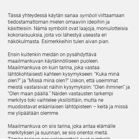
Tässä yhteydessä käytän sanaa
symboli
viittaamaan
tiedostamattoman mielen omaaviin ideoihin ja
käsitteisiin. Nämä symbolit ovat laajoja, moniulotteisia
kokonaisuuksia, joita voi lähestyä useasta eri
näkökulmasta. Esimerkkeihin tulen aivan pian.
Ensin kuitenkin meidän on pysähdyttävä
maailmankuvan käytännölliseen puoleen.
Maailmankuva on kuin tarina, joka vastaa
lähtökohtaisesti kahteen kysymykseen: “Kuka minä
olen?” ja “Missä minä olen?” Uskon, että useimmat
meistä vastaisivat näihin kysymyksiin: “Olen ihminen” ja
“Olen maan päällä.” Näiden vastausten tarkempi
merkitys toki vaihtelee yksilöittäin, mutta ne
muodostavat eräänlaisen lähtöpisteen – keitä ja missä
me ylipäätään olemme.
Maailmankuva on siis tarina, joka antaa elämälle
merkityksen ja suunnan, se siis orientoi meitä.