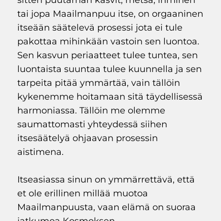
sitten puutarhan kasvit, metsä, ihminen
tai jopa Maailmanpuu itse, on orgaaninen
itseään säätelevä prosessi jota ei tule
pakottaa mihinkään vastoin sen luontoa.
Sen kasvun periaatteet tulee tuntea, sen
luontaista suuntaa tulee kuunnella ja sen
tarpeita pitää ymmärtää, vain tällöin
kykenemme hoitamaan sitä täydellisessä
harmoniassa. Tällöin me olemme
saumattomasti yhteydessä siihen
itsesäätelyä ohjaavan prosessin
aistimena.
Itseasiassa sinun on ymmärrettävä, että
et ole erillinen millää muotoa
Maailmanpuusta, vaan elämä on suoraa