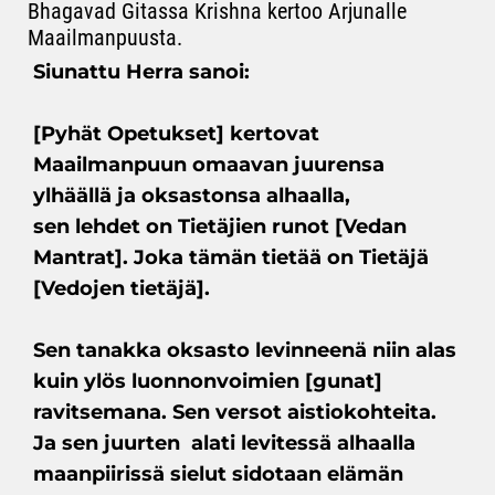
Bhagavad Gitassa Krishna kertoo Arjunalle
Maailmanpuusta.
Siunattu Herra sanoi:
[Pyhät Opetukset] kertovat
Maailmanpuun omaavan juurensa
ylhäällä ja oksastonsa alhaalla,
sen lehdet on Tietäjien runot [Vedan
Mantrat]. Joka tämän tietää on Tietäjä
[Vedojen tietäjä].
Sen tanakka oksasto levinneenä niin alas
kuin ylös luonnonvoimien [gunat]
ravitsemana. Sen versot aistiokohteita.
Ja sen juurten alati levitessä alhaalla
maanpiirissä sielut sidotaan elämän