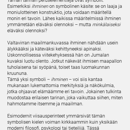
Tämän tarinan peruselementtejä ovat symbolit.
Esimerkiksi
ihminen
on symbolinen käsite: se on laaja ja
moniulotteinen konstruktio, jota voidaan määritellä
monin eri tavoin. Lähes kaikissa määritelmissä ihminen
ymmärretään eläväksi olennoksi – mutta
minkälaiseksi
eläväksi olennoksi?
Valtavirran maailmankuvassa ihminen nähdään usein
älykkääksi ja käteväksi kehittyneeksi apinaksi.
Uskonnollisessa viitekehyksessä hän on Jumalan
kuvaksi luotu olento. Jotkut näkevät ihmisen maapallon
tuholaisena tai syöpänä, toiset taas luomakunnan
kruununa.
Tämä yksi symboli –
ihminen
– voi siis kantaa
mukanaan lukemattomia merkityksiä ja näkökulmia,
jotka ohjaavat elämäämme eri tavoin. Jokainen tulkinta
muodostaa erilaisen tarinan, joka vaikuttaa siihen, miten
hahmotamme itsemme ja maailman.
Esimodernit viisausperinteet ymmärsivät tämän
symbolisen kielen voiman kirkkaammin kuin yksikään
moderni filosofi, psykologi tai tieteilijä. Tässä