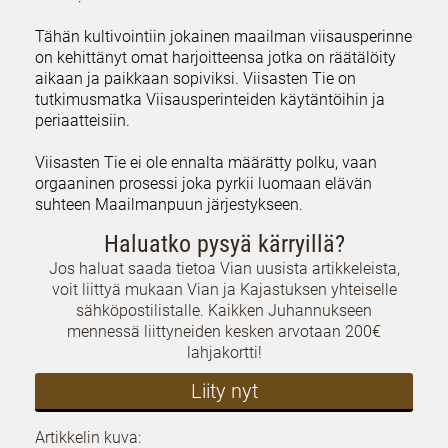
Tähän kultivointiin jokainen maailman viisausperinne
on kehittänyt omat harjoitteensa jotka on räätälöity
aikaan ja paikkaan sopiviksi. Viisasten Tie on
tutkimusmatka Viisausperinteiden käytäntöihin ja
periaatteisiin.
Viisasten Tie ei ole ennalta määrätty polku, vaan
orgaaninen prosessi joka pyrkii luomaan elävän
suhteen Maailmanpuun järjestykseen.
Haluatko pysyä kärryillä?
Jos haluat saada tietoa Vian uusista artikkeleista,
voit liittyä mukaan Vian ja Kajastuksen yhteiselle
sähköpostilistalle. Kaikken Juhannukseen
mennessä liittyneiden kesken arvotaan 200€
lahjakortti!
Liity nyt
Artikkelin kuva: