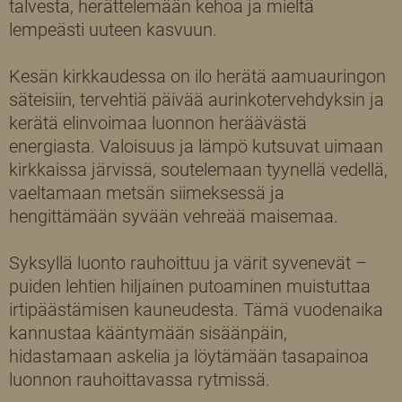
talvesta, herättelemään kehoa ja mieltä
lempeästi uuteen kasvuun.
Kesän kirkkaudessa on ilo herätä aamuauringon
säteisiin, tervehtiä päivää aurinkotervehdyksin ja
kerätä elinvoimaa luonnon heräävästä
energiasta. Valoisuus ja lämpö kutsuvat uimaan
kirkkaissa järvissä, soutelemaan tyynellä vedellä,
vaeltamaan metsän siimeksessä ja
hengittämään syvään vehreää maisemaa.
Syksyllä luonto rauhoittuu ja värit syvenevät –
puiden lehtien hiljainen putoaminen muistuttaa
irtipäästämisen kauneudesta. Tämä vuodenaika
kannustaa kääntymään sisäänpäin,
hidastamaan askelia ja löytämään tasapainoa
luonnon rauhoittavassa rytmissä.