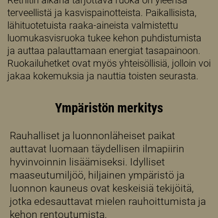
Retriitin aikana tarjottava ruoka on yleensä
terveellistä ja kasvispainotteista. Paikallisista,
lähituotetuista raaka-aineista valmistettu
luomukasvisruoka tukee kehon puhdistumista
ja auttaa palauttamaan energiat tasapainoon.
Ruokailuhetket ovat myös yhteisöllisiä, jolloin voi
jakaa kokemuksia ja nauttia toisten seurasta.
Ympäristön merkitys
Rauhalliset ja luonnonläheiset paikat
auttavat luomaan täydellisen ilmapiirin
hyvinvoinnin lisäämiseksi. Idylliset
maaseutumiljöö, hiljainen ympäristö ja
luonnon kauneus ovat keskeisiä tekijöitä,
jotka edesauttavat mielen rauhoittumista ja
kehon rentoutumista.