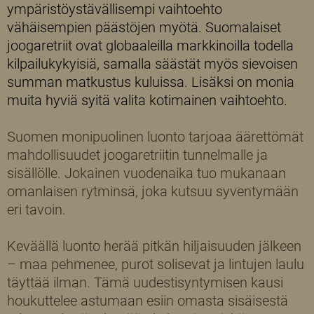
ympäristöystävällisempi vaihtoehto
vähäisempien päästöjen myötä. Suomalaiset
joogaretriit ovat globaaleilla markkinoilla todella
kilpailukykyisiä, samalla säästät myös sievoisen
summan matkustus kuluissa. Lisäksi on monia
muita hyviä syitä valita kotimainen vaihtoehto.
Suomen monipuolinen luonto tarjoaa äärettömät
mahdollisuudet joogaretriitin tunnelmalle ja
sisällölle. Jokainen vuodenaika tuo mukanaan
omanlaisen rytminsä, joka kutsuu syventymään
eri tavoin.
Keväällä luonto herää pitkän hiljaisuuden jälkeen
– maa pehmenee, purot solisevat ja lintujen laulu
täyttää ilman. Tämä uudestisyntymisen kausi
houkuttelee astumaan esiin omasta sisäisestä