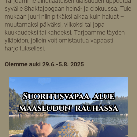
Tarjoamme ainutlaatuisen tilaisuuden uppoutua
syvälle Shaktajoogaan heinä- ja elokuussa. Tule
mukaan juuri niin pitkäksi aikaa kuin haluat –
muutamaksi päiväksi, viikoksi tai jopa
kuukaudeksi tai kahdeksi. Tarjoamme täyden
ylläpidon, jolloin voit omistautua vapaasti
harjoituksellesi.
Olemme auki 29.6.-5.8. 2025