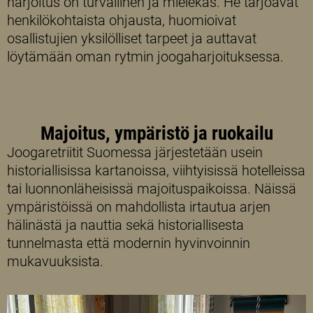
harjoitus on turvallinen ja mielekäs. He tarjoavat
henkilökohtaista ohjausta, huomioivat
osallistujien yksilölliset tarpeet ja auttavat
löytämään oman rytmin joogaharjoituksessa.
Majoitus, ympäristö ja ruokailu
Joogaretriitit Suomessa järjestetään usein
historiallisissa kartanoissa, viihtyisissä hotelleissa
tai luonnonläheisissä majoituspaikoissa. Näissä
ympäristöissä on mahdollista irtautua arjen
hälinästä ja nauttia sekä historiallisesta
tunnelmasta että modernin hyvinvoinnin
mukavuuksista.