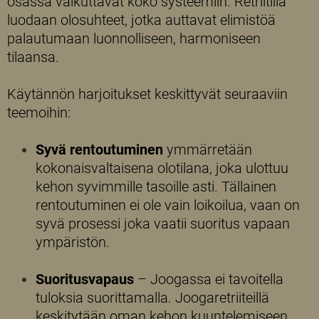
osassa vaikuttavat koko systeemiin. Retriitillä
luodaan olosuhteet, jotka auttavat elimistöä
palautumaan luonnolliseen, harmoniseen
tilaansa.
Käytännön harjoitukset keskittyvät seuraaviin
teemoihin:
Syvä rentoutuminen
ymmärretään
kokonaisvaltaisena olotilana, joka ulottuu
kehon syvimmille tasoille asti. Tällainen
rentoutuminen ei ole vain loikoilua, vaan on
syvä prosessi joka vaatii suoritus vapaan
ympäristön.
Suoritusvapaus
– Joogassa ei tavoitella
tuloksia suorittamalla. Joogaretriiteillä
keskitytään oman kehon kuuntelemiseen.