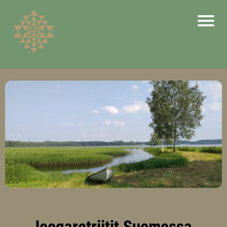
Joogaretriitit Suomessa