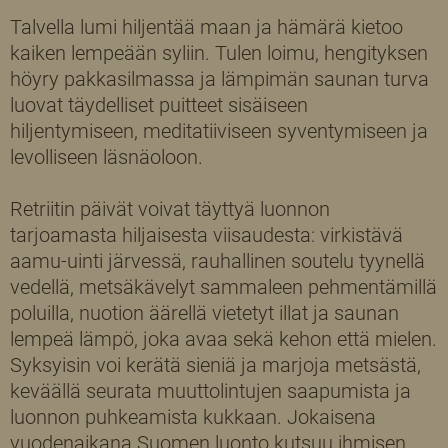
Talvella lumi hiljentää maan ja hämärä kietoo
kaiken lempeään syliin. Tulen loimu, hengityksen
höyry pakkasilmassa ja lämpimän saunan turva
luovat täydelliset puitteet sisäiseen
hiljentymiseen, meditatiiviseen syventymiseen ja
levolliseen läsnäoloon.
Retriitin päivät voivat täyttyä luonnon
tarjoamasta hiljaisesta viisaudesta: virkistävä
aamu-uinti järvessä, rauhallinen soutelu tyynellä
vedellä, metsäkävelyt sammaleen pehmentämillä
poluilla, nuotion äärellä vietetyt illat ja saunan
lempeä lämpö, joka avaa sekä kehon että mielen.
Syksyisin voi kerätä sieniä ja marjoja metsästä,
keväällä seurata muuttolintujen saapumista ja
luonnon puhkeamista kukkaan. Jokaisena
vuodenaikana Suomen luonto kutsuu ihmisen