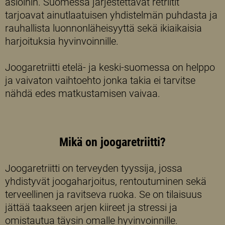
asioihin. Suomessa järjestettävät retriitit
tarjoavat ainutlaatuisen yhdistelmän puhdasta ja
rauhallista luonnonläheisyyttä sekä ikiaikaisia
harjoituksia hyvinvoinnille.
Joogaretriitti etelä- ja keski-suomessa on helppo
ja vaivaton vaihtoehto jonka takia ei tarvitse
nähdä edes matkustamisen vaivaa.
Mikä on joogaretriitti?
Joogaretriitti on terveyden tyyssija, jossa
yhdistyvät joogaharjoitus, rentoutuminen sekä
terveellinen ja ravitseva ruoka. Se on tilaisuus
jättää taakseen arjen kiireet ja stressi ja
omistautua täysin omalle hyvinvoinnille.