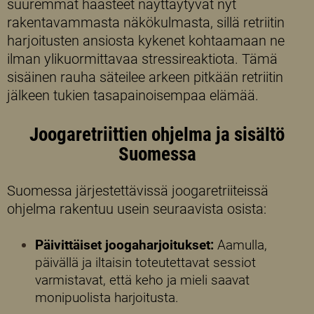
suuremmat haasteet näyttäytyvät nyt
rakentavammasta näkökulmasta, sillä retriitin
harjoitusten ansiosta kykenet kohtaamaan ne
ilman ylikuormittavaa stressireaktiota. Tämä
sisäinen rauha säteilee arkeen pitkään retriitin
jälkeen tukien tasapainoisempaa elämää.
Joogaretriittien ohjelma ja sisältö
Suomessa
Suomessa järjestettävissä joogaretriiteissä
ohjelma rakentuu usein seuraavista osista:
Päivittäiset joogaharjoitukset:
Aamulla,
päivällä ja iltaisin toteutettavat sessiot
varmistavat, että keho ja mieli saavat
monipuolista harjoitusta.