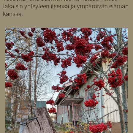
takaisin yhteyteen itsensä ja ympäröivän elämän
kanssa.